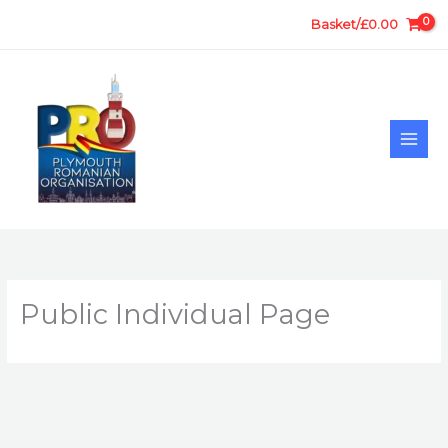
Skip
Basket/
£
0.00
to
content
Public Individual Page