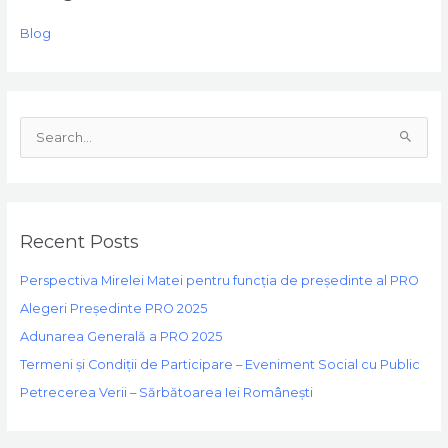
Blog
S
e
a
r
Recent Posts
c
h
Perspectiva Mirelei Matei pentru funcția de președinte al PRO
f
Alegeri Președinte PRO 2025
o
Adunarea Generală a PRO 2025
r
Termeni și Condiții de Participare – Eveniment Social cu Public
:
Petrecerea Verii – Sărbătoarea Iei Românești