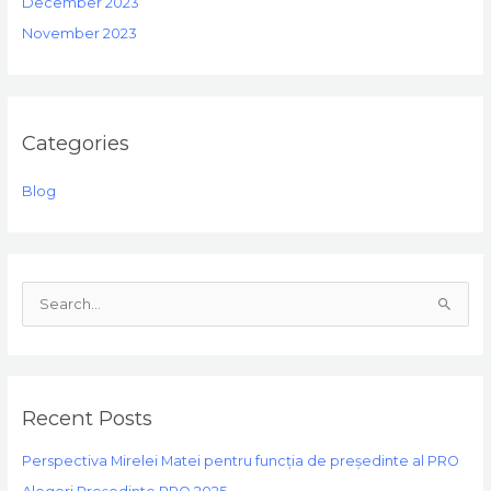
December 2023
November 2023
Categories
Blog
S
e
a
r
Recent Posts
c
h
Perspectiva Mirelei Matei pentru funcția de președinte al PRO
f