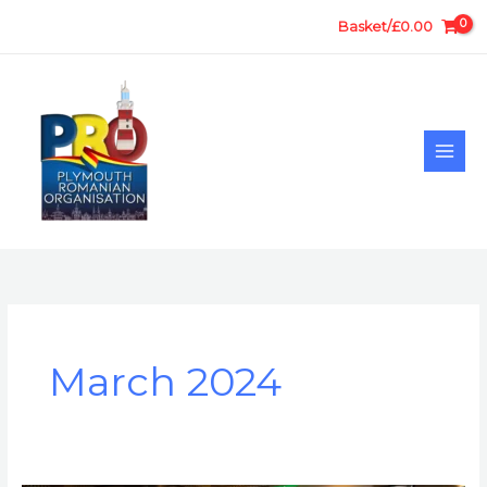
Skip
Basket/
£
0.00
to
content
March 2024