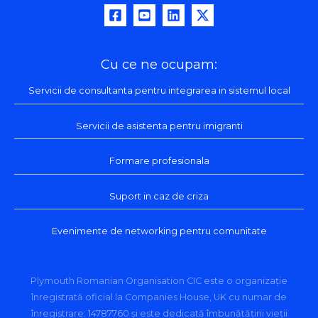
Cu ce ne ocupam:
Servicii de consultanta pentru integrarea in sistemul local
Servicii de asistenta pentru imigranti
Formare profesionala
Suport in caz de criza
Evenimente de networking pentru comunitate
Plymouth Romanian Organisation CIC este o organizație
înregistrată oficial la Companies House, UK cu numar de
înregistrare: 14787760 și este dedicată îmbunătățirii vieții