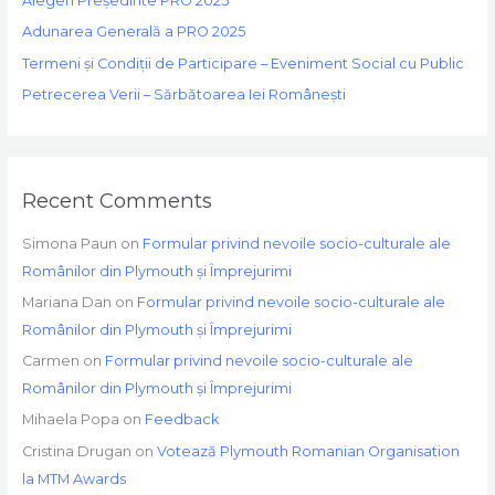
Alegeri Președinte PRO 2025
o
Adunarea Generală a PRO 2025
r
Termeni și Condiții de Participare – Eveniment Social cu Public
:
Petrecerea Verii – Sărbătoarea Iei Românești
Recent Comments
Simona Paun
on
Formular privind nevoile socio-culturale ale
Românilor din Plymouth și Împrejurimi
Mariana Dan
on
Formular privind nevoile socio-culturale ale
Românilor din Plymouth și Împrejurimi
Carmen
on
Formular privind nevoile socio-culturale ale
Românilor din Plymouth și Împrejurimi
Mihaela Popa
on
Feedback
Cristina Drugan
on
Votează Plymouth Romanian Organisation
la MTM Awards