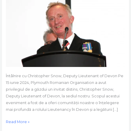
Meeting
Deputy
Lieutenant
of
Devon
Chris
Snow
–
6
Iulie
2024
Întâlnire cu Christopher Snow, Deputy Lieutenant of Devon Pe
15 iunie 2024, Plymouth Romanian Organisation a avut
privilegiul de a găzdui un invitat distins, Christopher Snow,
Deputy Lieutenant of Devon, la sediul nostru. Scopul acestui
eveniment a fost de a oferi comunității noastre o înțelegere
mai profundă a rolului Lieutenancy în Devon și a legăturii […]
Read More »