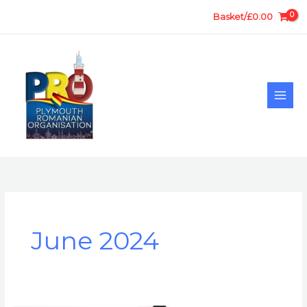
Skip
Basket/
£
0.00
to
content
June 2024