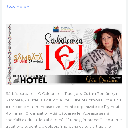
Read More »
Sarbatoarea
Iei
–
Petrece
cu
Geta
Burlacu
Sărbătoarea Iei – O Celebrare a Tradiției și Culturii Românești
Sâmbătă, 29 iunie, a avut loc la The Duke of Cornwall Hotel unul
dintre cele mai frumoase evenimente organizate de Plymouth
Romanian Organisation – Sărbătoarea Iei. Această seară
specială a adunat laolaltă români frumoși, îmbrăcați în costume
tradiționale, pentru a celebra împreună cultura și tradițiile