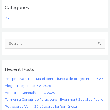
Categories
Blog
S
e
a
r
Recent Posts
c
h
Perspectiva Mirelei Matei pentru funcția de președinte al PRO
f
Alegeri Președinte PRO 2025
o
Adunarea Generală a PRO 2025
r
Termeni și Condiții de Participare – Eveniment Social cu Public
:
Petrecerea Verii – Sărbătoarea Iei Românești