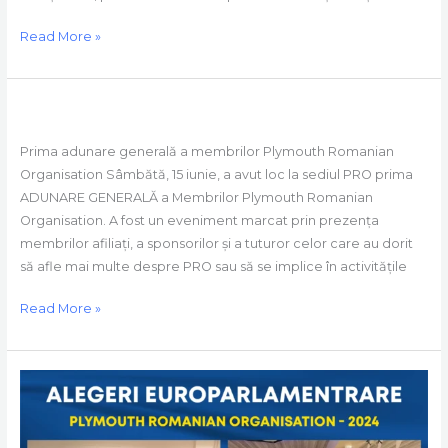
Read More »
Adunarea
Generala
Prima adunare generală a membrilor Plymouth Romanian
a
Organisation Sâmbătă, 15 iunie, a avut loc la sediul PRO prima
Membrilor
ADUNARE GENERALĂ a Membrilor Plymouth Romanian
PRO
Organisation. A fost un eveniment marcat prin prezența
membrilor afiliați, a sponsorilor și a tuturor celor care au dorit
să afle mai multe despre PRO sau să se implice în activitățile
Read More »
Alegeri
Europarlamentare
2024