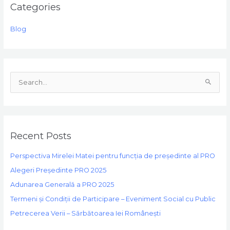
Categories
Blog
S
e
a
r
Recent Posts
c
h
Perspectiva Mirelei Matei pentru funcția de președinte al PRO
f
Alegeri Președinte PRO 2025
o
Adunarea Generală a PRO 2025
r
Termeni și Condiții de Participare – Eveniment Social cu Public
:
Petrecerea Verii – Sărbătoarea Iei Românești